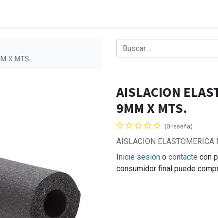
MM X MTS.
AISLACION ELAS
9MM X MTS.
(0 reseña)
AISLACION ELASTOMERICA N
Inicie sesión
o
contacte
con p
consumidor final puede comp